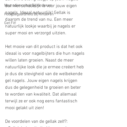
Neurodiversiteit Bij Kinderen
dat niet schadelijk is voor jouw eigen 
nagels. Ideaal natuurlijk! Gellak is 
Hoogbegaafdheid Bij Kinderen
daarom de trend van nu. Een meer 
Get Fit!
natuurlijk lookje waarbij je nagels er 
super mooi en verzorgd uitzien. 
Het mooie van dit product is dat het ook 
ideaal is voor nagelbijters die hun nagels 
willen laten groeien. Naast de meer 
natuurlijke look die je ermee creëert heb 
je dus de stevigheid van de welbekende 
gel nagels. Jouw eigen nagels krijgen 
dus de gelegenheid te groeien en beter 
te worden van kwaliteit. Dat allemaal 
terwijl ze er ook nog eens fantastisch 
mooi gelakt uit zien! 
De voordelen van de gellak zelf?: