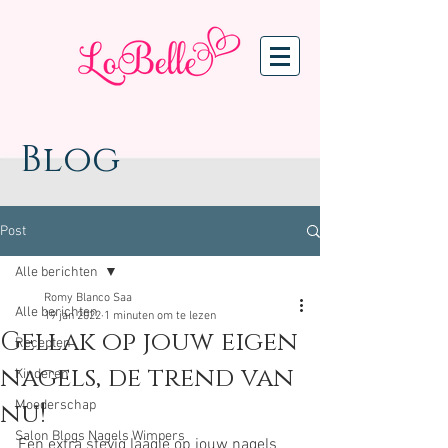
Blog
Post
Alle berichten
Romy Blanco Saa
Alle berichten
19 jan 2022
1 minuten om te lezen
Gellak op jouw eigen
Recepten
nagels, de trend van
Kinderen
nu!
Moederschap
Salon Blogs Nagels Wimpers
Een extra stevig laagje op jouw nagels 