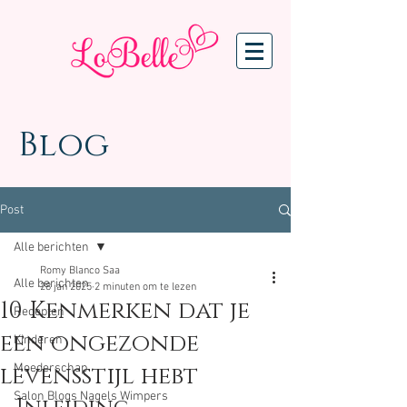
Blog
Post
Alle berichten
Romy Blanco Saa
Alle berichten
28 jan 2025
2 minuten om te lezen
10 Kenmerken dat je
Recepten
een ongezonde
Kinderen
levensstijl hebt
Moederschap
Salon Blogs Nagels Wimpers