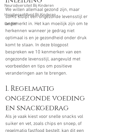
Inleiding
Neurodiversiteit Bij Kinderen
We willen allemaal gezond zijn, maar 
Hoogbegaafdheid Bij Kinderen
soms sluipt een ongezonde levensstijl er 
ongemerkt in. Het kan moeilijk zijn om te 
Get Fit!
herkennen wanneer je gedrag niet 
optimaal is en je gezondheid onder druk 
komt te staan. In deze blogpost 
bespreken we 10 kenmerken van een 
ongezonde levensstijl, aangevuld met 
voorbeelden en tips om positieve 
veranderingen aan te brengen.
1. Regelmatig 
ongezonde voeding 
en snackgedrag
Als je vaak kiest voor snelle snacks vol 
suiker en vet, zoals chips en snoep, of 
regelmatig fastfood bestelt, kan dit een 