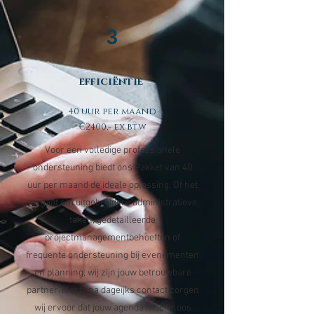
3
efficiëntie
40 uur per maand
€2400,- ex btw
Voor een volledige professionele
ondersteuning biedt ons Pakket van 40
uur per maand de ideale oplossing. Of het
nu gaat om uitgebreidere administratieve
taken, gedetailleerde
projectmanagementbehoeften of
frequente ondersteuning bij evenementen
en planning, wij zijn jouw betrouwbare
partner. Met bijna dageijks contact zorgen
wij ervoor dat jouw agenda moeiteloos