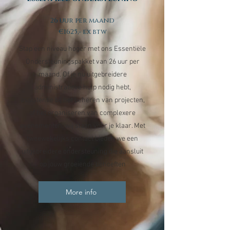
26 uur per maand
€1625,- ex btw
Stap een niveau hoger met ons Essentiële
Ondersteuningspakket van 26 uur per
maand. Of je nu uitgebreidere
administratieve hulp nodig hebt,
assistentie bij het beheren van projecten,
of het organiseren van complexere
evenementen, wij staan voor je klaar. Met
tweewekelijks contact bieden we een
uitgebreidere ondersteuning die aansluit
op jouw groeiende behoeften
More info