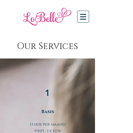
Our Services
1
Basis
13 uur per maand
€845,- ex btw