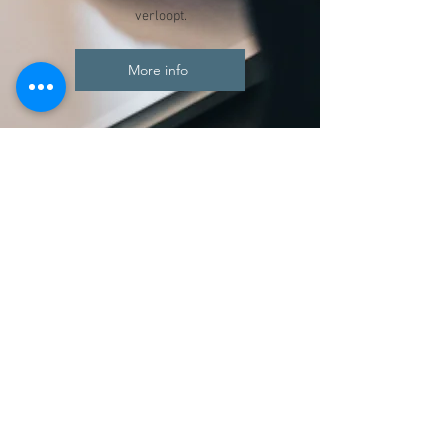
verloopt.
More info
4
Exclusieviteit
75 uur per maand
€4425,- ex btw
Voor de ultieme efficiëntie in zowel
zakelijk als persoonlijk leven biedt ons
pakket van 70 uur per maand een
uitgebreide ondersteuning op maat. Of je