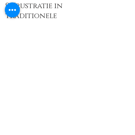
9. Frustratie in 
traditionele 
leersituaties
Je kind kan zich vaak gefrustreerd of 
verveeld voelen in een omgeving waar de 
lessen niet aansluiten bij zijn of haar 
leerbehoeften.
Voorbeeld:
 Tijdens een simpele kleurles 
kan je kind zich vervelen en liever zelf 
een complexe tekening maken in plaats 
van mee te doen.
10. Behoefte aan 
uitdaging en 
stimulatie
Deze kinderen hebben behoefte aan 