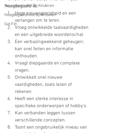
Neurodiversiteit Bij Kinderen
hoogbegaafd is.
Hoge nieuwsgierigheid en een 
Hoogbegaafdheid Bij Kinderen
verlangen om te leren.
Get Fit!
Vroeg ontwikkelde taalvaardigheden 
en een uitgebreide woordenschat.
Een verbazingwekkend geheugen; 
kan snel feiten en informatie 
onthouden.
Vraagt diepgaande en complexe 
vragen.
Ontwikkelt snel nieuwe 
vaardigheden, zoals lezen of 
rekenen.
Heeft een sterke interesse in 
specifieke onderwerpen of hobby's.
Kan verbanden leggen tussen 
verschillende concepten.
Toont een ongebruikelijk niveau van 