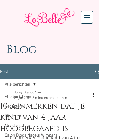
Blog
Post
Alle berichten
Romy Blanco Saa
Alle berichten
28 jan 2025
3 minuten om te lezen
10 kenmerken dat je
Recepten
kind van 4 jaar
Kinderen
hoogbegaafd is
Moederschap
Salon Blogs Nagels Wimpers
10 kenmerken dat je kind van 4 jaar 